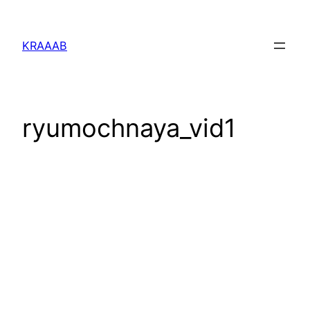
Перейти
к
KRAAAB
содержимому
ryumochnaya_vid1