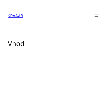
Перейти
к
KRAAAB
содержимому
Vhod