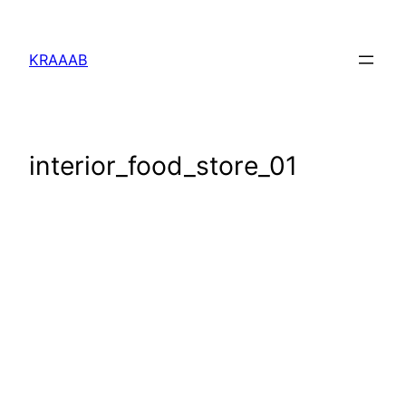
Перейти
к
KRAAAB
содержимому
interior_food_store_01