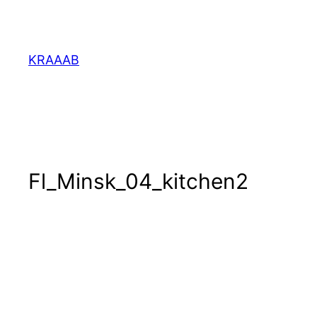
Перейти
к
содержимому
KRAAAB
Fl_Minsk_04_kitchen2