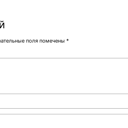
й
зательные поля помечены
*