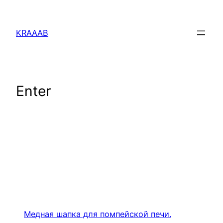
Перейти
к
KRAAAB
содержимому
Enter
Медная шапка для помпейской печи.