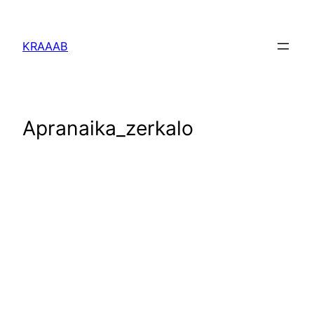
Перейти
к
KRAAAB
содержимому
Apranaika_zerkalo