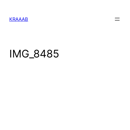
Перейти
к
KRAAAB
содержимому
IMG_8485