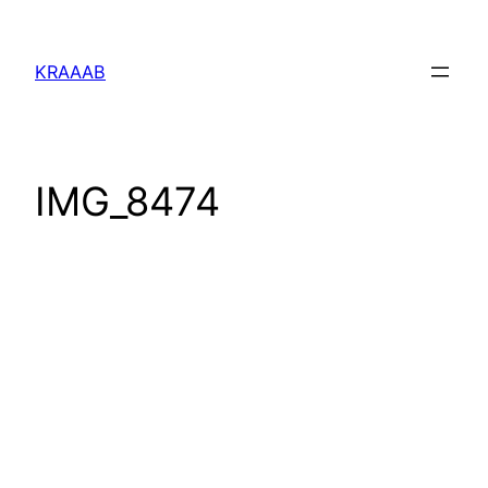
Перейти
к
KRAAAB
содержимому
IMG_8474