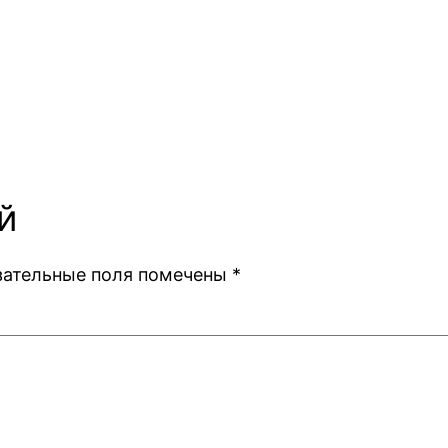
й
зательные поля помечены
*