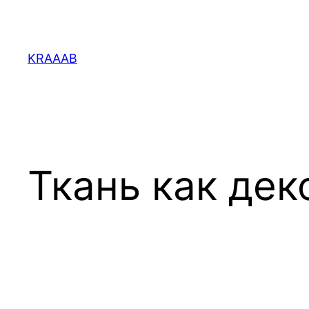
Перейти
к
содержимому
KRAAAB
Ткань как дек