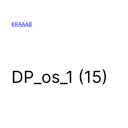
Перейти
к
содержимому
KRAAAB
DP_os_1 (15)