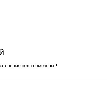
й
зательные поля помечены
*