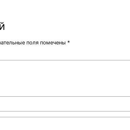
й
зательные поля помечены
*