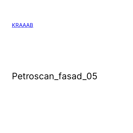
Перейти
к
содержимому
KRAAAB
Petroscan_fasad_05