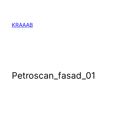
Перейти
к
содержимому
KRAAAB
Petroscan_fasad_01