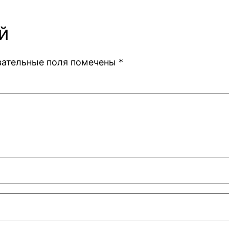
й
зательные поля помечены
*