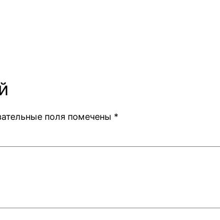
й
зательные поля помечены
*