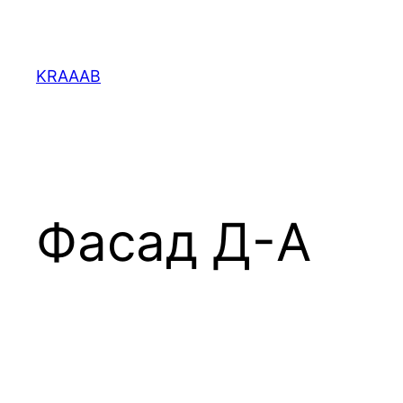
Перейти
к
содержимому
KRAAAB
Фасад Д-А