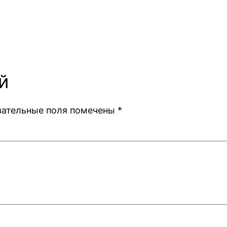
й
зательные поля помечены
*