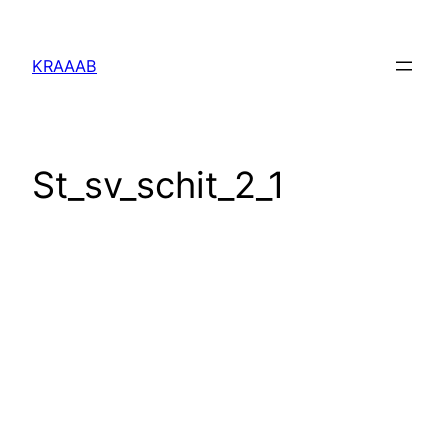
Перейти
к
KRAAAB
содержимому
St_sv_schit_2_1