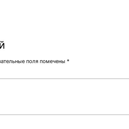
й
зательные поля помечены
*