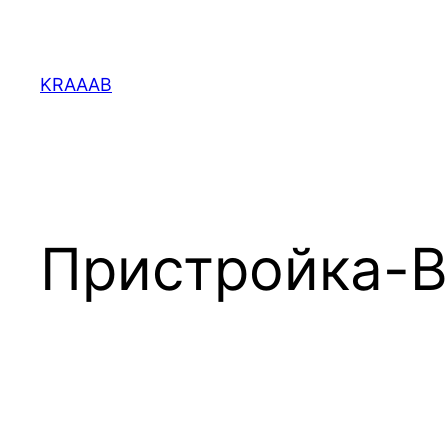
Перейти
к
содержимому
KRAAAB
Пристройка-В