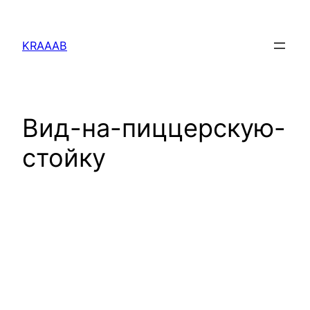
Перейти
к
KRAAAB
содержимому
Вид-на-пиццерскую-
стойку