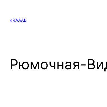
Перейти
к
содержимому
KRAAAB
Рюмочная-Ви