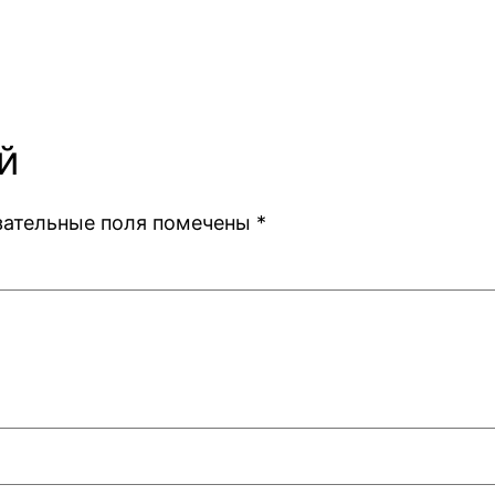
й
зательные поля помечены
*