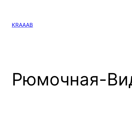
Перейти
к
содержимому
KRAAAB
Рюмочная-Ви