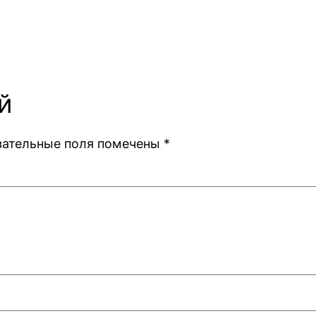
й
зательные поля помечены
*