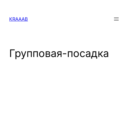
Перейти
к
KRAAAB
содержимому
Групповая-посадка