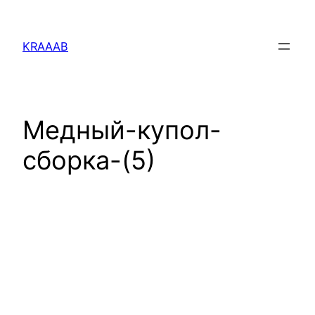
Перейти
к
KRAAAB
содержимому
Медный-купол-
сборка-(5)