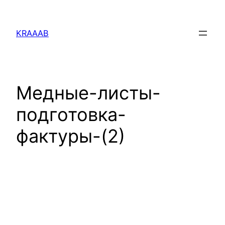
Перейти
к
KRAAAB
содержимому
Медные-листы-
подготовка-
фактуры-(2)