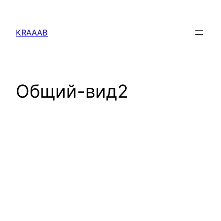
Перейти
к
KRAAAB
содержимому
Общий-вид2